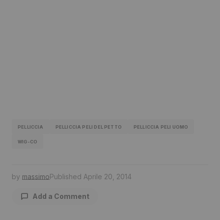
PELLICCIA
PELLICCIA PELI DEL PETTO
PELLICCIA PELI UOMO
WIG-CO
by
massimo
Published
Aprile 20, 2014
Add a Comment