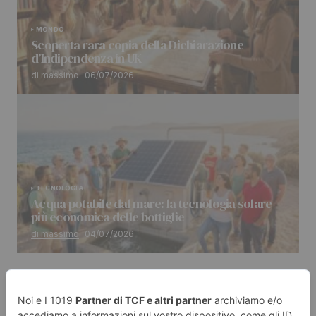
MONDO
Scoperta rara copia della Dichiarazione
d’Indipendenza in UK
di massimo
06/07/2026
TECNOLOGIA
Acqua potabile dal mare: la tecnologia solare
più economica delle bottiglie
di massimo
04/07/2026