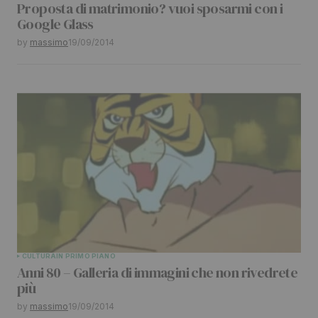
Proposta di matrimonio? vuoi sposarmi con i
Google Glass
by
massimo
19/09/2014
CULTURA
IN PRIMO PIANO
Anni 80 – Galleria di immagini che non rivedrete
più
by
massimo
19/09/2014