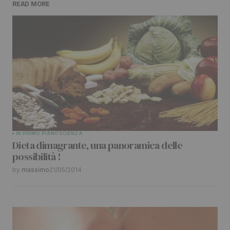
READ MORE
Il tuo indirizzo email non sarà pubblicato.
I
campi obbligatori sono contrassegnati
*
Comment
*
Your Name
*
IN PRIMO PIANO
SCIENZA
Dieta dimagrante, una panoramica delle
Your E-mail
*
possibilità !
by
massimo
21/05/2014
Submit Comment