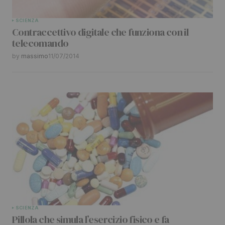
Your Name
*
SCIENZA
Contraccettivo digitale che funziona con il
Your E-mail
*
telecomando
by
massimo
11/07/2014
Submit Comment
SCIENZA
Pillola che simula l’esercizio fisico e fa