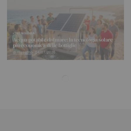
TECNOLOGIA
Acqua potabile dal mare: la tecnologia solare
più economica delle bottiglie
di massimo
04/07/2026