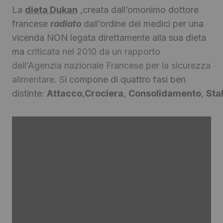
La
dieta Dukan
,creata dall’omonimo dottore
francese
radiato
dall’ordine dei medici
per una
vicenda NON legata direttamente alla sua dieta
ma
criticata nel 2010 da un rapporto
dell’Agenzia nazionale Francese per la sicurezza
alimentare. S
i compone di quattro fasi ben
distinte:
Attacco
,
Crociera
,
Consolidamento
,
Sta