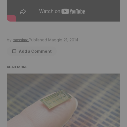
by
massimo
Published
Maggio 21, 2014
Add a Comment
READ MORE
Il tuo indirizzo email non sarà pubblicato.
I
campi obbligatori sono contrassegnati
*
Comment
*