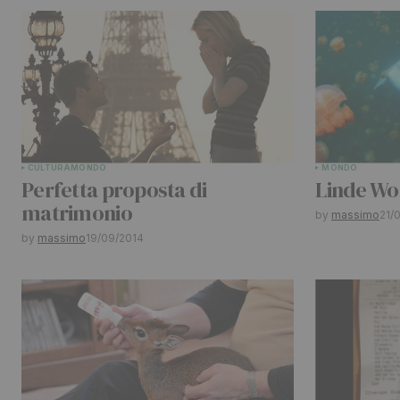
contrassegnati
*
Comment
*
CULTURA
MONDO
MONDO
Your Name
*
Perfetta proposta di
Linde Wo
matrimonio
by
massimo
21/
Submit Comment
by
massimo
19/09/2014