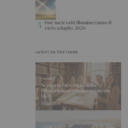
Due meteoriti illumineranno il
cielo a luglio 2026
LATEST ON THIS THEME
MONDO
Scoperta rara copia della
Dichiarazione d’Indipendenza in
UK
di massimo
06/07/2026
TECNOLOGIA