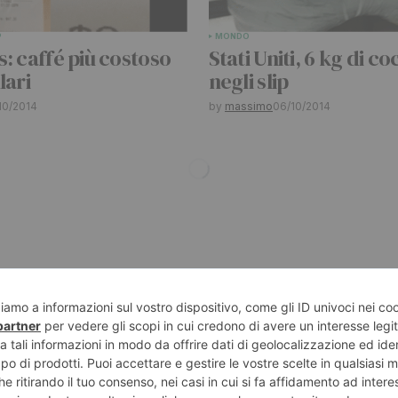
P
MONDO
: caffé più costoso
Stati Uniti, 6 kg di c
lari
negli slip
10/2014
by
massimo
06/10/2014