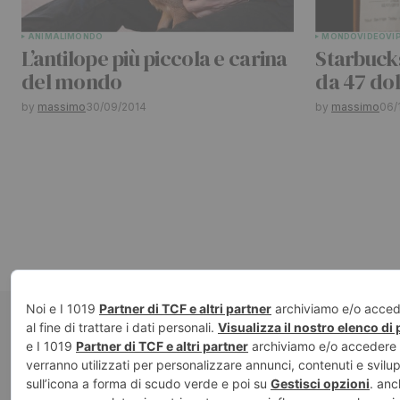
ANIMALI
MONDO
MONDO
VIDEO
VI
L’antilope più piccola e carina
Starbucks
del mondo
da 47 dol
by
massimo
30/09/2014
by
massimo
06/