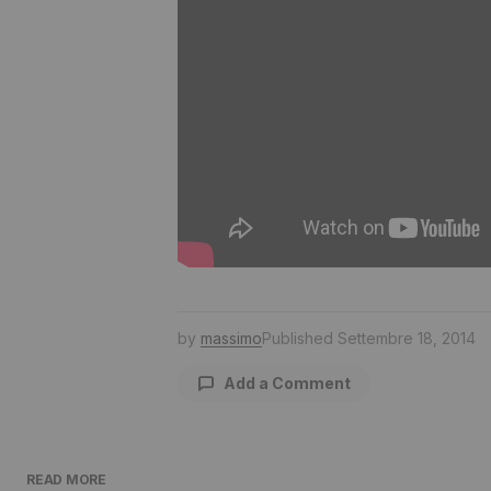
by
massimo
Published
Settembre 18, 2014
Add a Comment
READ MORE
Il tuo indirizzo email non sarà pu