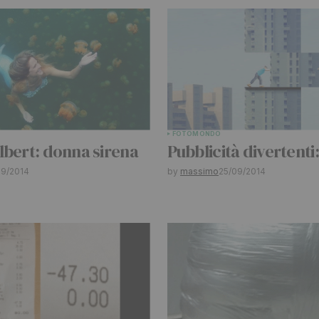
FOTO
MONDO
Your E-mail
*
lbert: donna sirena
Pubblicità divertenti
09/2014
by
massimo
25/09/2014