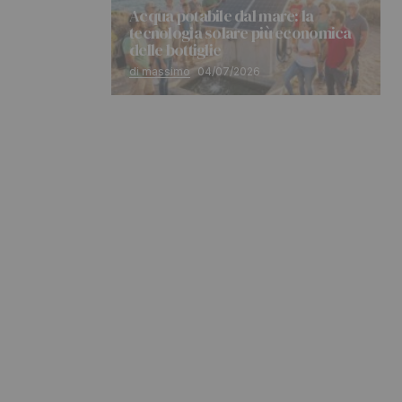
Acqua potabile dal mare: la
tecnologia solare più economica
delle bottiglie
di massimo
04/07/2026