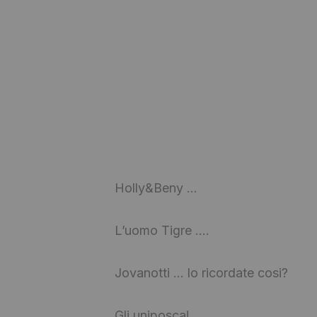
Holly&Beny …
L’uomo Tigre ….
Jovanotti … lo ricordate cosi?
Gli uniposca!