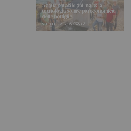
Acqua potabile dal mare: la
tecnologia solare più economica
delle bottiglie
di massimo
04/07/2026