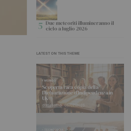
Due meteoriti illumineranno il
cielo a luglio 2026
LATEST ON THIS THEME
MONDO
Scoperta rara copia della
Dichiarazione d’Indipendenza in
UK
di massimo
06/07/2026
TECNOLOGIA