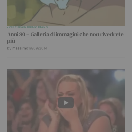
Your Name
*
CULTURA
IN PRIMO PIANO
Anni 80 – Galleria di immagini che non rivedrete
Your E-mail
*
più
by
massimo
19/09/2014
Submit Comment