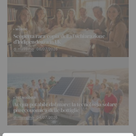
MONDO
Scoperta rara copia della Dichiarazione
d’Indipendenza in UK
di massimo
06/07/2026
TECNOLOGIA
Acqua potabile dal mare: la tecnologia solare
più economica delle bottiglie
di massimo
04/07/2026