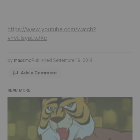
https://www.youtube.com/watch?
v=vLIsyeLvJXc
by
massimo
Published
Settembre 19, 2014
Add a Comment
READ MORE
Il tuo indirizzo email non sarà pubblicato.
I
campi obbligatori sono contrassegnati
*
Comment
*