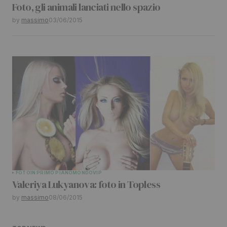
Foto, gli animali lanciati nello spazio
by
massimo
03/06/2015
FOTO
IN PRIMO PIANO
MONDO
VIP
Valeriya Lukyanova: foto in Topless
by
massimo
08/06/2015