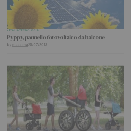
Your E-mail
*
Submit Comment
ITALIA
TECNOLOGIA
Pyppy, pannello fotovoltaico da balcone
by
massimo
25/07/2013