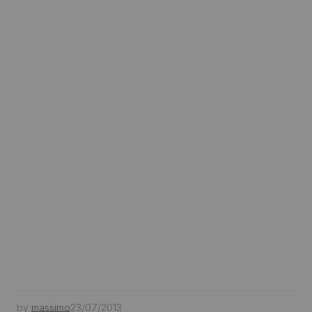
by
massimo
23/07/2013