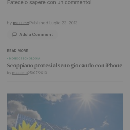
Fatecelo sapere con un commento!
by
massimo
Published
Luglio 23, 2013
Add a Comment
READ MORE
Il tuo indirizzo email non sarà pubblicato.
I
MONDO
TECNOLOGIA
Scoppiano protesi al seno giocando con iPhone
campi obbligatori sono contrassegnati
*
by
massimo
25/07/2013
Comment
*
Your Name
*