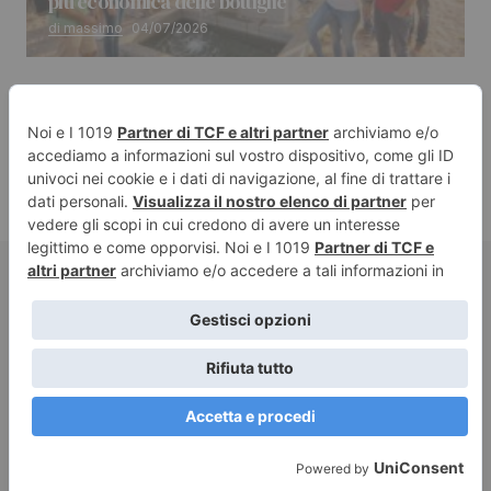
più economica delle bottiglie
di massimo
04/07/2026
© 2024 Golden Communication srl. All Rights Reserved.
Italia
Mondo
Tecnologia
Animali
Cultura
Scienza