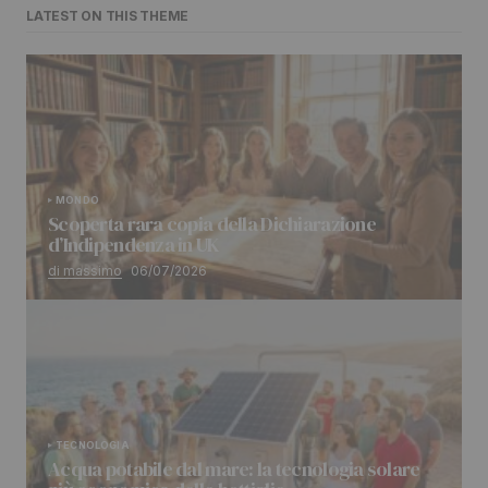
LATEST ON THIS THEME
MONDO
Scoperta rara copia della Dichiarazione
d’Indipendenza in UK
di massimo
06/07/2026
TECNOLOGIA
Acqua potabile dal mare: la tecnologia solare