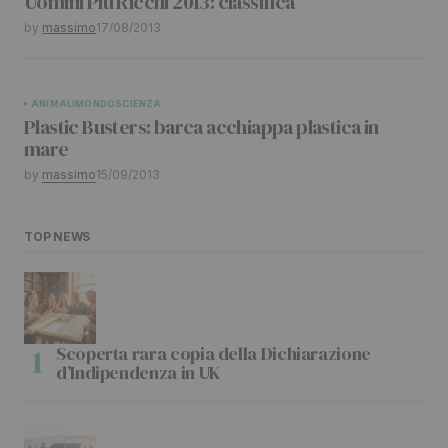
Uomini Più Ricchi 2013: classifica
by
massimo
17/08/2013
ANIMALI
MONDO
SCIENZA
Plastic Busters: barca acchiappa plastica in
mare
by
massimo
15/09/2013
TOP NEWS
Scoperta rara copia della Dichiarazione
d’Indipendenza in UK