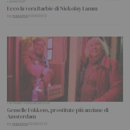
MONDO
VIP
Ecco la vera Barbie di Nickolay Lamm
by
massimo
01/08/2013
IN PRIMO PIANO
MONDO
VIP
Gemelle Fokkens, prostitute più anziane di
Amsterdam
by
massimo
05/08/2013