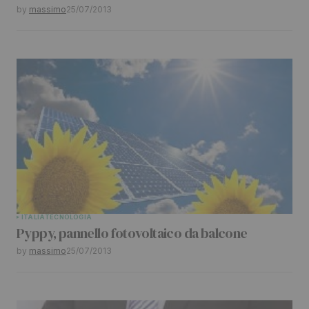
Your E-mail
*
by
massimo
25/07/2013
Submit Comment
ITALIA
TECNOLOGIA
Pyppy, pannello fotovoltaico da balcone
by
massimo
25/07/2013