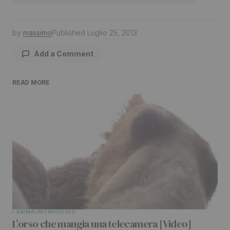
by
massimo
Published
Luglio 25, 2013
Add a Comment
READ MORE
Il tuo indirizzo email non sarà pubblicato.
I
campi obbligatori sono contrassegnati
*
Comment
*
Your Name
*
ANIMALI
MONDO
VIDEO
L’orso che mangia una telecamera [Video]