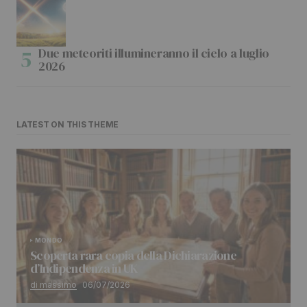
Due meteoriti illumineranno il cielo a luglio
2026
LATEST ON THIS THEME
MONDO
Scoperta rara copia della Dichiarazione
d’Indipendenza in UK
di massimo
06/07/2026