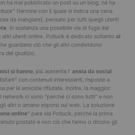
on ha mai pubblicato un post su un blog, né ha
otluck”
(termine con il quale si indica una cena
cosa da mangiare), pensato per tutti quegli utenti
ete
. In sostanza una possibile via di fuga dal
altri utenti online. Putluck è dedicato soltanto
ai
i che guardano ciò che gli altri condividono
a del giudizio.
mici si hanno
, più aumenta l’
ansia da social
isfarli” con contenuti interessanti, risposte a
a per le amicizie rifiutate. Inoltre, la maggior
ial network ci sono “perché ci sono tutti” e non
gli altri o amano esporsi sul web. La soluzione
ione online
” pare sia Potluck, perché la prima
ntenuto postato e non ciò che fanno o dicono gli