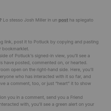
i?
Lo stesso Josh Miller in un
post
ha spiegato
g link, post it to Potluck by copying and pasting
ur bookmarklet.
side of Potluck’s signed-in view, you’ll see a
iends have posted, commented on, or hearted.
 room open on the right-hand side. Here, you’ll
veryone who has interacted with it so far, and
ave a comment, too, or just “heart” it to show
ion you in a comment, send you a Friend
nteracted with, you’ll see a green alert on your