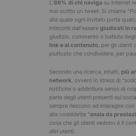
L’
86% di chi naviga
su Internet n
mai scritto un tweet. Si chiama “P
alla quale ogni invitato porta qual
intimoriti dall’essere
giudicati in r
giudizio, commento o battuta degli 
link e al contenuto
, per gli utent
piuttosto che condividere, per paur
Secondo una ricerca, infatti,
più a
network
, ovvero lo stress di “sodd
notifiche o addirittura senso di colp
parte degli utenti presenti sui soc
sempre riescono ad interagire con 
alla cosiddetta “
ansia da prestaz
cosa che gli utenti vedono è il co
altri utenti.