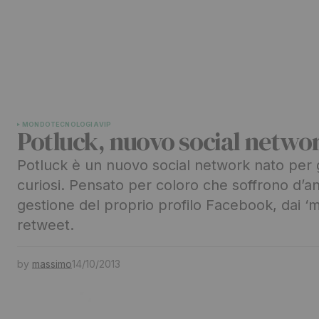
MONDO
TECNOLOGIA
VIP
Potluck, nuovo social netwo
Potluck è un nuovo social network nato per gl
curiosi. Pensato per coloro che soffrono d’an
gestione del proprio profilo Facebook, dai ‘m
retweet.
by
massimo
14/10/2013