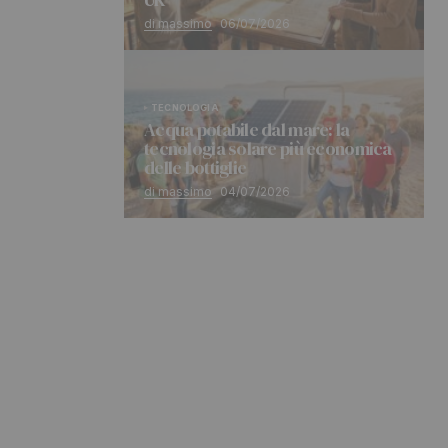
di massimo
06/07/2026
TECNOLOGIA
Acqua potabile dal mare: la
tecnologia solare più economica
delle bottiglie
di massimo
04/07/2026