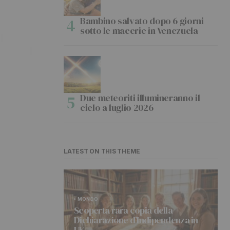
Bambino salvato dopo 6 giorni
sotto le macerie in Venezuela
Due meteoriti illumineranno il
cielo a luglio 2026
LATEST ON THIS THEME
MONDO
Scoperta rara copia della
Dichiarazione d’Indipendenza in
UK