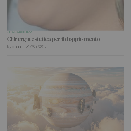
Your Name
*
ITALIA
SCIENZA
Chirurgia estetica per il doppio mento
Your E-mail
*
by
massimo
17/09/2015
Submit Comment