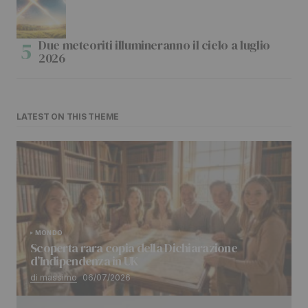
Due meteoriti illumineranno il cielo a luglio
2026
LATEST ON THIS THEME
MONDO
Scoperta rara copia della Dichiarazione
d’Indipendenza in UK
di massimo
06/07/2026