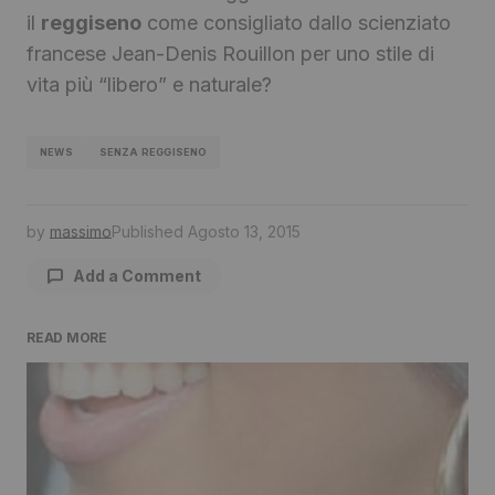
il
reggiseno
come consigliato dallo scienziato
francese Jean-Denis Rouillon per uno stile di
vita più “libero” e naturale?
NEWS
SENZA REGGISENO
by
massimo
Published
Agosto 13, 2015
Add a Comment
READ MORE
Il tuo indirizzo email non sarà pubblicato.
I
campi obbligatori sono contrassegnati
*
Comment
*