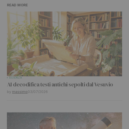
READ MORE
Il tuo indirizzo email non sarà pubblicato.
I
campi obbligatori sono contrassegnati
*
Comment
*
Your Name
*
SCIENZA
AI decodifica testi antichi sepolti dal Vesuvio
Your E-mail
*
by
massimo
03/07/2026
Submit Comment