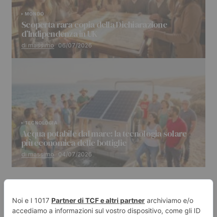
MONDO
Scoperta rara copia della Dichiarazione
d’Indipendenza in UK
di massimo
06/07/2026
TECNOLOGIA
Acqua potabile dal mare: la tecnologia solare
più economica delle bottiglie
di massimo
04/07/2026