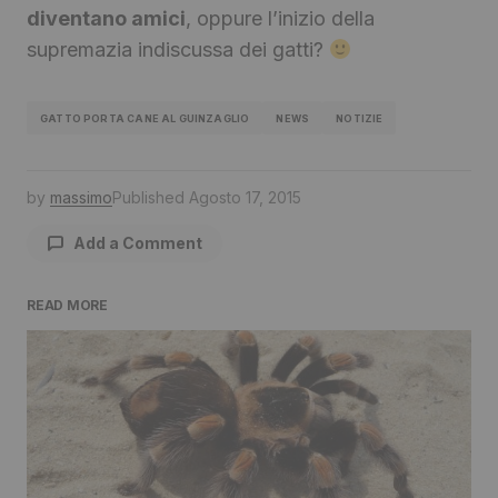
diventano amici
, oppure l’inizio della
supremazia indiscussa dei gatti?
GATTO PORTA CANE AL GUINZAGLIO
NEWS
NOTIZIE
by
massimo
Published
Agosto 17, 2015
Add a Comment
READ MORE
Il tuo indirizzo email non sarà pubblicato.
I
campi obbligatori sono contrassegnati
*
Comment
*