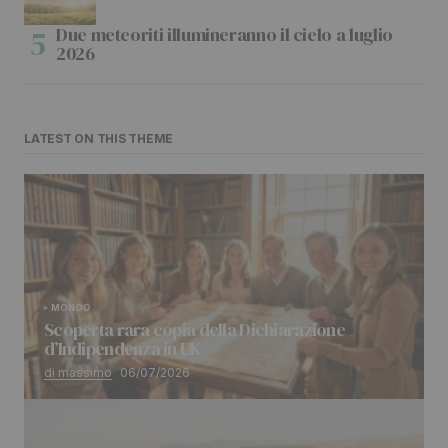
Due meteoriti illumineranno il cielo a luglio
2026
LATEST ON THIS THEME
MONDO
Scoperta rara copia della Dichiarazione
d’Indipendenza in UK
di massimo
06/07/2026