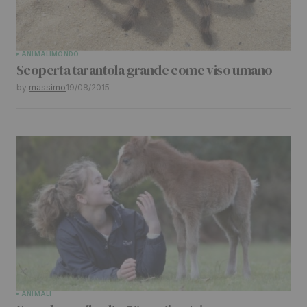
Your Name
*
ANIMALI
MONDO
Scoperta tarantola grande come viso umano
Your E-mail
*
by
massimo
19/08/2015
Submit Comment
ANIMALI