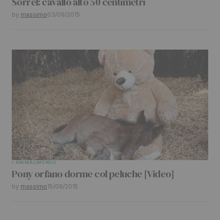
Sorrel: cavallo alto 50 centimetri
by
massimo
03/09/2015
ANIMALI
MONDO
Pony orfano dorme col peluche [Video]
by
massimo
15/09/2015