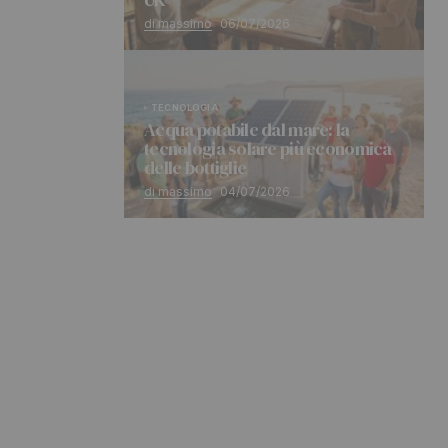
di massimo
06/07/2026
TECNOLOGIA
Acqua potabile dal mare: la
tecnologia solare più economica
delle bottiglie
di massimo
04/07/2026