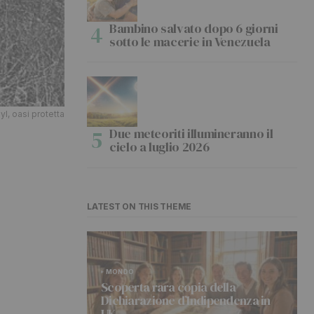
Bambino salvato dopo 6 giorni
sotto le macerie in Venezuela
l, oasi protetta
Due meteoriti illumineranno il
cielo a luglio 2026
LATEST ON THIS THEME
MONDO
Scoperta rara copia della
Dichiarazione d’Indipendenza in
UK