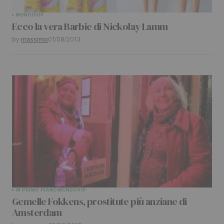
Your Name
*
MONDO
VIP
Ecco la vera Barbie di Nickolay Lamm
Your E-mail
*
by
massimo
01/08/2013
Submit Comment
IN PRIMO PIANO
MONDO
VIP
Gemelle Fokkens, prostitute più anziane di
Amsterdam