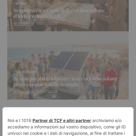
MONDO
Scoperta rara copia della Dichiarazione
d’Indipendenza in UK
di massimo
06/07/2026
TECNOLOGIA
Acqua potabile dal mare: la tecnologia solare
più economica delle bottiglie
di massimo
04/07/2026