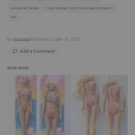
SOCIAL NETWORK
TRATTAMENTI ESTETICI PRIMA DEL PARTO
VIP
by
massimo
Published
Luglio 31, 2013
Add a Comment
READ MORE
Il tuo indirizzo email non sarà pubblicato.
I
campi obbligatori sono contrassegnati
*
Comment
*