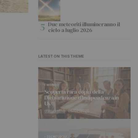
Due meteoriti illumineranno il
cielo a luglio 2026
LATEST ON THIS THEME
MONDO
Scoperta rara copia della
Dichiarazione d’Indipendenza in
UK
di massimo
06/07/2026
TECNOLOGIA