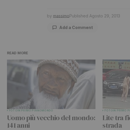
by
massimo
Published
Agosto 29, 2013
Add a Comment
READ MORE
Il tuo indirizzo email non sarà pu
contrassegnati
*
Comment
*
FOTO
IN PRIMO PIANO
MONDO
FOTO
IN PRIMO 
Your Name
*
Uomo più vecchio del mondo:
Lite tra f
141 anni
strada