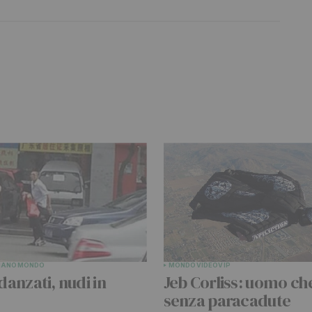
bblicato.
I campi obbligatori sono
PIANO
MONDO
MONDO
VIDEO
VIP
Your E-mail
*
idanzati, nudi in
Jeb Corliss: uomo ch
senza paracadute