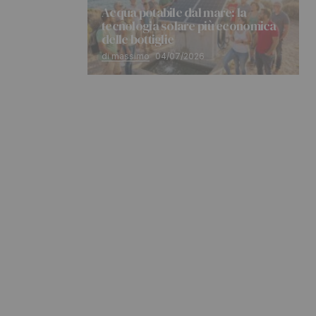
Acqua potabile dal mare: la
tecnologia solare più economica
delle bottiglie
di massimo
04/07/2026