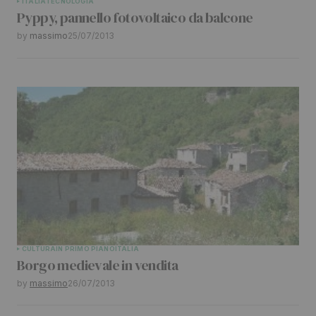
ITALIA
TECNOLOGIA
Pyppy, pannello fotovoltaico da balcone
by
massimo
25/07/2013
CULTURA
IN PRIMO PIANO
ITALIA
Borgo medievale in vendita
by
massimo
26/07/2013