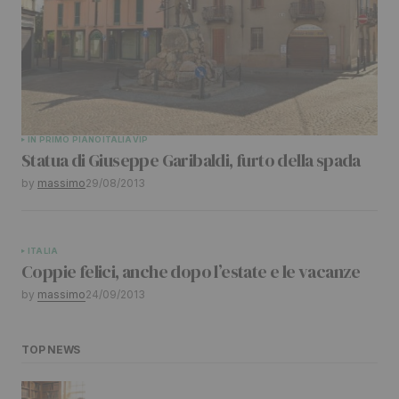
IN PRIMO PIANO
ITALIA
VIP
Statua di Giuseppe Garibaldi, furto della spada
by
massimo
29/08/2013
ITALIA
Coppie felici, anche dopo l’estate e le vacanze
by
massimo
24/09/2013
TOP NEWS