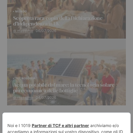
MONDO
Scoperta rara copia della Dichiarazione
d’Indipendenza in UK
di massimo
06/07/2026
TECNOLOGIA
Acqua potabile dal mare: la tecnologia solare
più economica delle bottiglie
di massimo
04/07/2026