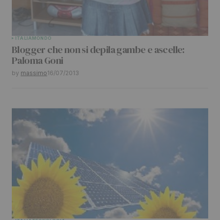
Your Name
*
ITALIA
MONDO
Blogger che non si depila gambe e ascelle:
Your E-mail
*
Paloma Goni
by
massimo
16/07/2013
Submit Comment