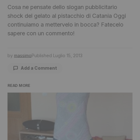
Cosa ne pensate dello slogan pubblicitario
shock del gelato al pistacchio di Catania Oggi
continuiamo a mettervelo in bocca? Fatecelo
sapere con un commento!
by
massimo
Published
Luglio 15, 2013
Add a Comment
READ MORE
Il tuo indirizzo email non sarà pubblicato.
I
campi obbligatori sono contrassegnati
*
Comment
*