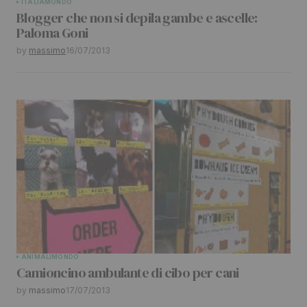
ITALIA
MONDO
Blogger che non si depila gambe e ascelle:
Your E-mail
*
Paloma Goni
by
massimo
16/07/2013
Submit Comment
ANIMALI
MONDO
Camioncino ambulante di cibo per cani
by
massimo
17/07/2013