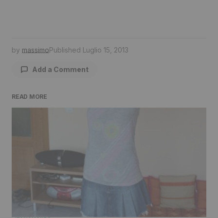
by
massimo
Published
Luglio 15, 2013
Add a Comment
READ MORE
Il tuo indirizzo email non sarà pubblicato.
I
campi obbligatori sono contrassegnati
*
Comment
*
Your Name
*