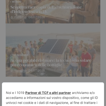
MONDO
Scoperta rara copia della Dichiarazione
d’Indipendenza in UK
di massimo
06/07/2026
TECNOLOGIA
Acqua potabile dal mare: la tecnologia solare
più economica delle bottiglie
di massimo
04/07/2026