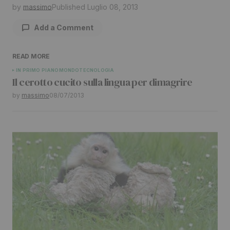
by
massimo
Published
Luglio 08, 2013
Add a Comment
READ MORE
Il tuo indirizzo email non sarà pubblicato.
I
IN PRIMO PIANO
MONDO
TECNOLOGIA
Il cerotto cucito sulla lingua per dimagrire
campi obbligatori sono contrassegnati
*
by
massimo
08/07/2013
Comment
*
Your Name
*
Your E-mail
*