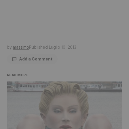
by
massimo
Published
Luglio 10, 2013
Add a Comment
READ MORE
Il tuo indirizzo email non sarà pubblicato.
I
campi obbligatori sono contrassegnati
*
Comment
*