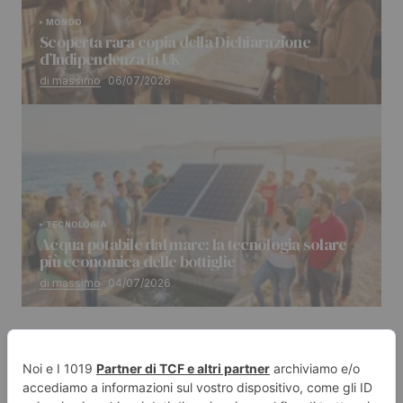
MONDO
Scoperta rara copia della Dichiarazione
d’Indipendenza in UK
di massimo
06/07/2026
TECNOLOGIA
Acqua potabile dal mare: la tecnologia solare
più economica delle bottiglie
di massimo
04/07/2026