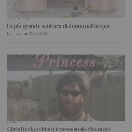
Your Name
*
FOTO
MONDO
La più grande scultura di donna nell’acqua
Your E-mail
*
by
massimo
10/07/2013
Submit Comment
MONDO
Chris Beck: soldato transessuale diventato