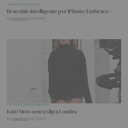
MONDO
TECNOLOGIA
Bracciale intelligente per iPhone: Embrace+
by
massimo
12/07/2013
IN PRIMO PIANO
MONDO
VIP
Kate Moss senza slip a Londra
by
massimo
12/07/2013