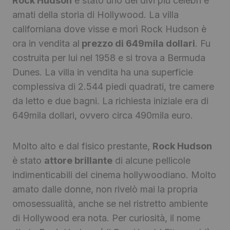
Rock Hudson
è stato uno dei divi più celebri e
amati della storia di Hollywood. La villa
californiana dove visse e morì Rock Hudson è
ora in vendita al
prezzo di 649mila dollari
. Fu
costruita per lui nel 1958 e si trova a Bermuda
Dunes. La villa in vendita ha una superficie
complessiva di 2.544 piedi quadrati, tre camere
da letto e due bagni. La richiesta iniziale era di
649mila dollari, ovvero circa 490mila euro.
Molto alto e dal fisico prestante,
Rock Hudson
è stato
attore brillante
di alcune pellicole
indimenticabili del cinema hollywoodiano. Molto
amato dalle donne, non rivelò mai la propria
omosessualità, anche se nel ristretto ambiente
di Hollywood era nota. Per curiosità, il nome