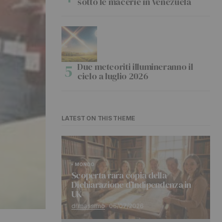
sotto le macerie in Venezuela
Due meteoriti illumineranno il
cielo a luglio 2026
LATEST ON THIS THEME
MONDO
Scoperta rara copia della
Dichiarazione d’Indipendenza in
UK
di massimo
06/07/2026