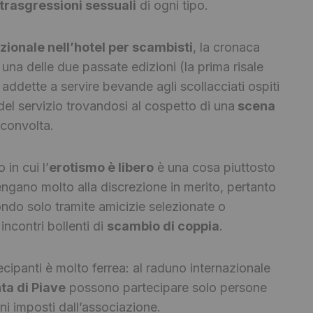
trasgressioni sessuali
di ogni tipo.
zionale nell’hotel per scambisti
, la cronaca
una delle due passate edizioni (la prima risale
e addette a servire bevande agli scollacciati ospiti
el servizio trovandosi al cospetto di una
scena
convolta.
 in cui l’
erotismo è libero
è una cosa piuttosto
engano molto alla discrezione in merito, pertanto
ondo solo tramite amicizie selezionate o
incontri bollenti di
scambio di coppia
.
cipanti è molto ferrea: al raduno internazionale
ta di Piave
possono partecipare solo persone
ni imposti dall’associazione.