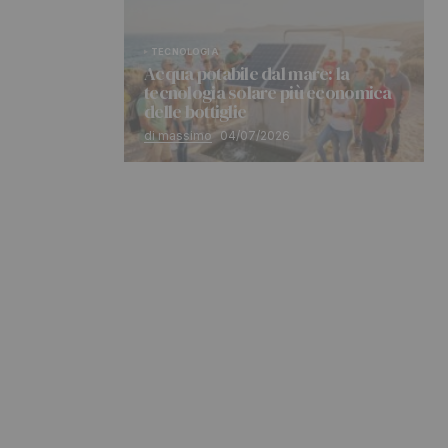
TECNOLOGIA
Acqua potabile dal mare: la
tecnologia solare più economica
delle bottiglie
di massimo
04/07/2026