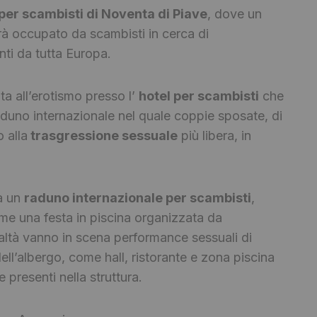
per scambisti di Noventa di Piave
, dove un
arà occupato da scambisti in cerca di
ti da tutta Europa.
a all’erotismo presso l’
hotel per scambisti
che
aduno internazionale nel quale coppie sposate, di
 alla
trasgressione sessuale
più libera, in
tà un
raduno internazionale per scambisti
,
e una festa in piscina organizzata da
ealtà vanno in scena performance sessuali di
ll’albergo, come hall, ristorante e zona piscina
 presenti nella struttura.