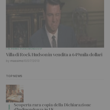
IN PRIMO PIANO
MONDO
VIP
Villa di Rock Hudson in vendita a 649mila dollari
by
massimo
10/07/2013
TOP NEWS
Scoperta rara copia della Dichiarazione
d’Indipendenza in UK