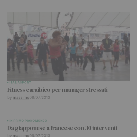
Your E-mail
*
Submit Comment
ITALIA
SPORT
Fitness caraibico per manager stressati
by
massimo
09/07/2013
IN PRIMO PIANO
MONDO
Da giapponese a francese con 30 interventi
by
massimo
09/07/2013