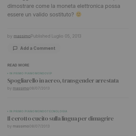
dimostrare come la moneta elettronica possa
essere un valido sostituto?
by
massimo
Published
Luglio 05, 2013
Add a Comment
READ MORE
Il tuo indirizzo email non sarà pubblicato.
I
IN PRIMO PIANO
MONDO
VIP
Spogliarello in aereo, transgender arrestata
campi obbligatori sono contrassegnati
*
by
massimo
08/07/2013
Comment
*
IN PRIMO PIANO
MONDO
TECNOLOGIA
Il cerotto cucito sulla lingua per dimagrire
by
massimo
08/07/2013
Your Name
*