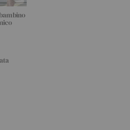
n bambino
amico
ata