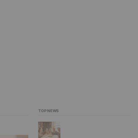
TOP NEWS