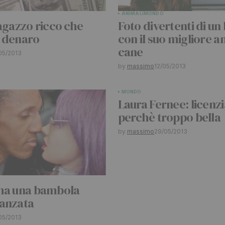
ANIMALI
MONDO
Your E-mail
*
agazzo ricco che
Foto divertenti di u
 denaro
con il suo migliore 
cane
05/2013
by
massimo
12/05/2013
MONDO
Laura Fernee: licenzi
perchè troppo bella
by
massimo
29/05/2013
ha una bambola
anzata
05/2013