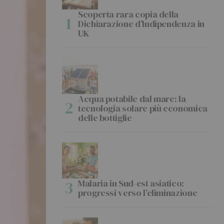
Scoperta rara copia della
Dichiarazione d’Indipendenza in
UK
Acqua potabile dal mare: la
tecnologia solare più economica
delle bottiglie
Malaria in Sud-est asiatico:
progressi verso l’eliminazione