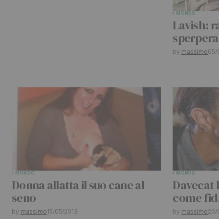
MONDO
Your Name
*
Lavish: r
sperpera
Submit Comment
by
massimo
05/
MONDO
MONDO
Donna allatta il suo cane al
Davecat 
seno
come fid
by
massimo
15/05/2013
by
massimo
20/