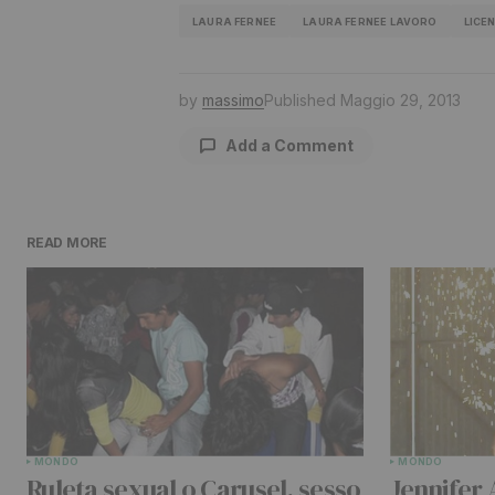
LAURA FERNEE
LAURA FERNEE LAVORO
LICE
by
massimo
Published
Maggio 29, 2013
Add a Comment
READ MORE
Il tuo indirizzo email non sarà pu
contrassegnati
*
Comment
*
MONDO
MONDO
Your Name
*
Ruleta sexual o Carusel, sesso
Jennifer 