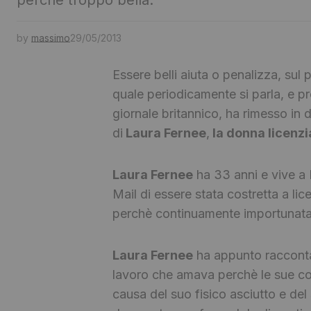
perchè troppo bella.
by
massimo
29/05/2013
Essere belli aiuta o penalizza, sul
quale periodicamente si parla, e pro
giornale britannico, ha rimesso in 
di
Laura Fernee
,
la donna licenzi
Laura Fernee
ha 33 anni e vive a 
Mail di essere stata costretta a lic
perchè continuamente importunata d
Laura Fernee
ha appunto raccontat
lavoro che amava perchè le sue c
causa del suo fisico asciutto e del 