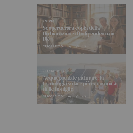
MONDO
Scoperta rara copia della
Dichiarazione d’Indipendenza in
UK
di massimo
06/07/2026
TECNOLOGIA
Acqua potabile dal mare: la
tecnologia solare più economica
delle bottiglie
di massimo
04/07/2026