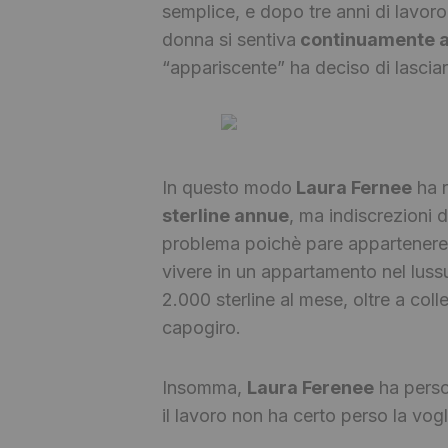
semplice, e dopo tre anni di lavo
donna si sentiva
continuamente a
“appariscente” ha deciso di lasciar
In questo modo
Laura Fernee
ha r
sterline annue
, ma indiscrezioni 
problema poichè pare appartenere 
vivere in un appartamento nel luss
2.000 sterline al mese, oltre a col
capogiro.
Insomma,
Laura Ferenee
ha perso 
il lavoro non ha certo perso la vogli