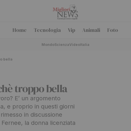
Home
Tecnologia
Vip
Animali
Foto
Mondo
Scienza
Video
Italia
o bella
chè troppo bella
lavoro? E’ un argomento
, e proprio in questi giorni
a rimesso in discussione
 Fernee, la donna licenziata