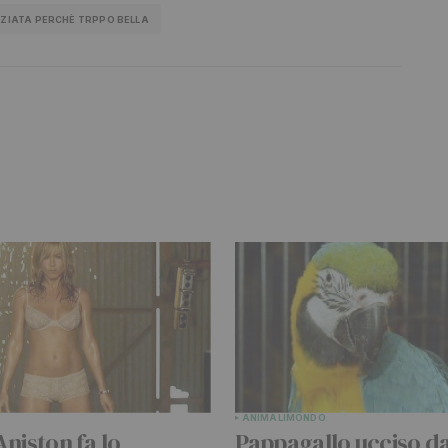
NZIATA PERCHÈ TRPPO BELLA
bblicato.
I campi obbligatori sono
ANIMALI
MONDO
Your E-mail
*
Aniston fa lo
Pappagallo ucciso d