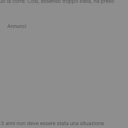
o la corte. Così, essendo troppo bella, ha preso
Annunci
33 anni non deve essere stata una situazione