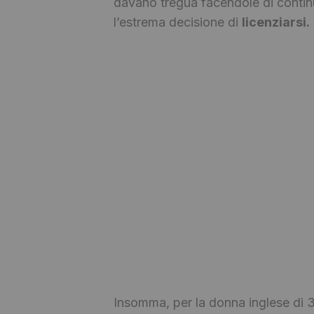
davano tregua facendole di continu
l’estrema decisione di
licenziarsi.
Insomma, per la donna inglese di 