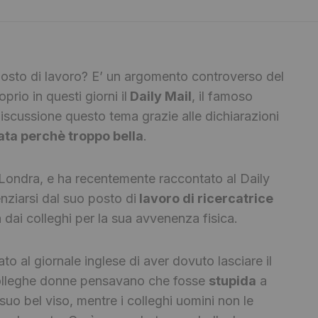
 posto di lavoro? E’ un argomento controverso del
prio in questi giorni il
Daily Mail
, il famoso
discussione questo tema grazie alle dichiarazioni
ata perchè troppo bella
.
Londra, e ha recentemente raccontato al Daily
enziarsi dal suo posto di
lavoro di ricercatrice
ai colleghi per la sua avvenenza fisica.
o al giornale inglese di aver dovuto lasciare il
olleghe donne pensavano che fosse
stupida
a
suo bel viso, mentre i colleghi uomini non le