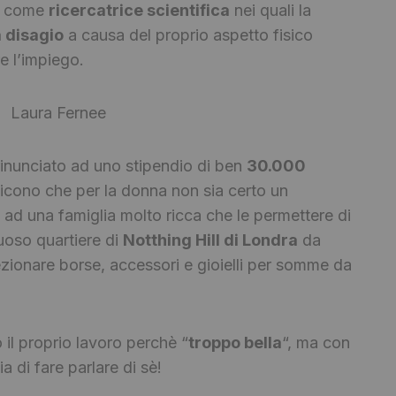
ro come
ricercatrice scientifica
nei quali la
 disagio
a causa del proprio aspetto fisico
e l’impiego.
inunciato ad uno stipendio di ben
30.000
dicono che per la donna non sia certo un
ad una famiglia molto ricca che le permettere di
uoso quartiere di
Notthing Hill di Londra
da
lezionare borse, accessori e gioielli per somme da
il proprio lavoro perchè “
troppo bella
“, ma con
a di fare parlare di sè!