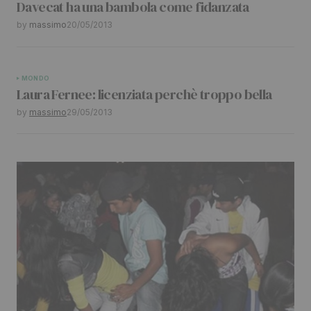
Davecat ha una bambola come fidanzata
Your E-mail
*
by
massimo
20/05/2013
Submit Comment
MONDO
Laura Fernee: licenziata perchè troppo bella
by
massimo
29/05/2013