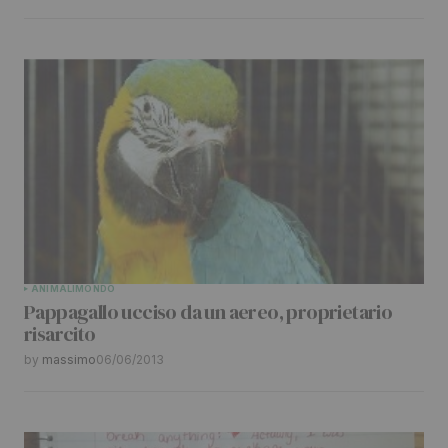
ANIMALI
MONDO
Pappagallo ucciso da un aereo, proprietario
risarcito
by
massimo
06/06/2013