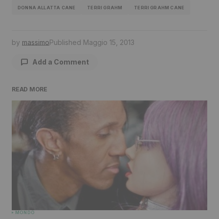
DONNA ALLATTA CANE
TERRI GRAHM
TERRI GRAHM CANE
by
massimo
Published
Maggio 15, 2013
Add a Comment
READ MORE
Il tuo indirizzo email non sarà pubblicato.
I
campi obbligatori sono contrassegnati
*
Comment
*
Your Name
*
MONDO