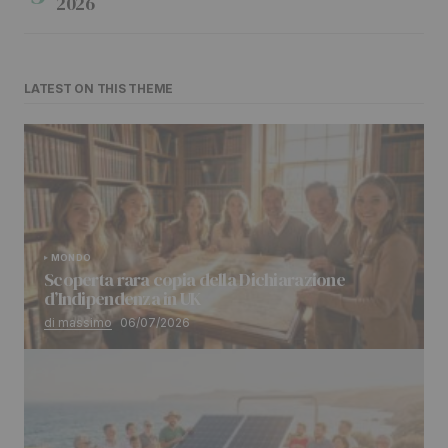
2026
LATEST ON THIS THEME
MONDO
Scoperta rara copia della Dichiarazione
d’Indipendenza in UK
di massimo
06/07/2026