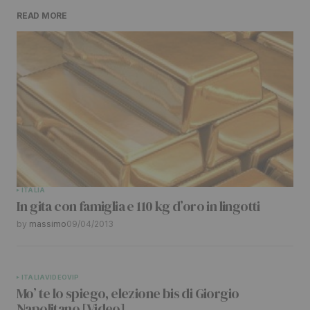
READ MORE
Il tuo indirizzo email non sarà pubblicato.
I
campi obbligatori sono contrassegnati
*
Comment
*
Your Name
*
ITALIA
In gita con famiglia e 110 kg d’oro in lingotti
Your E-mail
*
by
massimo
09/04/2013
Submit Comment
ITALIA
VIDEO
VIP
Mo’ te lo spiego, elezione bis di Giorgio
Napolitano [Video]