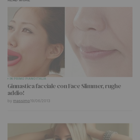
Il tuo indirizzo email non sarà pubblicato.
I
campi obbligatori sono contrassegnati
*
Comment
*
Your Name
*
IN PRIMO PIANO
ITALIA
Ginnastica facciale con Face Slimmer, rughe
Your E-mail
*
addio!
by
massimo
19/06/2013
Submit Comment