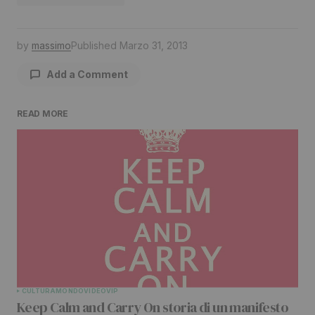
by
massimo
Published
Marzo 31, 2013
Add a Comment
READ MORE
Il tuo indirizzo email non sarà pubblicato.
I
campi obbligatori sono contrassegnati
*
Comment
*
Your Name
*
CULTURA
MONDO
VIDEO
VIP
Keep Calm and Carry On storia di un manifesto