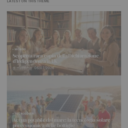
LATEST ON THIS THEME
MONDO
Scoperta rara copia della Dichiarazione
d’Indipendenza in UK
di massimo
06/07/2026
TECNOLOGIA
Acqua potabile dal mare: la tecnologia solare
più economica delle bottiglie