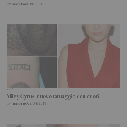
Your E-mail
*
by
massimo
01/04/2013
Submit Comment
VIP
Miley Cyrus: nuovo tatuaggio con cuori
by
massimo
02/04/2013