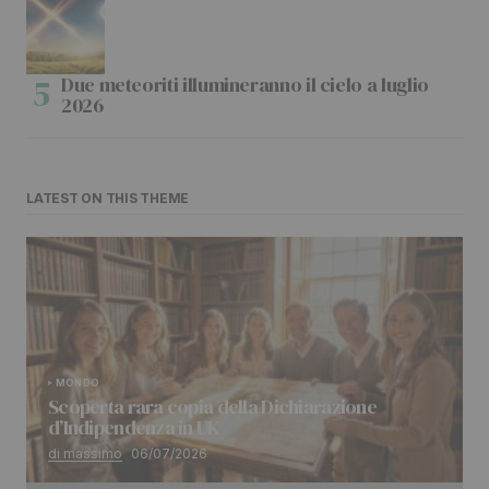
Due meteoriti illumineranno il cielo a luglio
2026
LATEST ON THIS THEME
MONDO
Scoperta rara copia della Dichiarazione
d’Indipendenza in UK
di massimo
06/07/2026