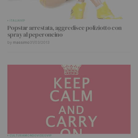
Submit Comment
ITALIA
VIP
Popstar arrestata, aggredisce poliziotto con
spray al peperoncino
by
massimo
31/03/2013
CULTURA
MONDO
VIDEO
VIP