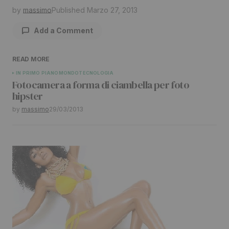
by
massimo
Published
Marzo 27, 2013
Add a Comment
READ MORE
Il tuo indirizzo email non sarà pubblicato.
I
IN PRIMO PIANO
MONDO
TECNOLOGIA
Fotocamera a forma di ciambella per foto
campi obbligatori sono contrassegnati
*
hipster
by
massimo
29/03/2013
Comment
*
Your Name
*
Your E-mail
*