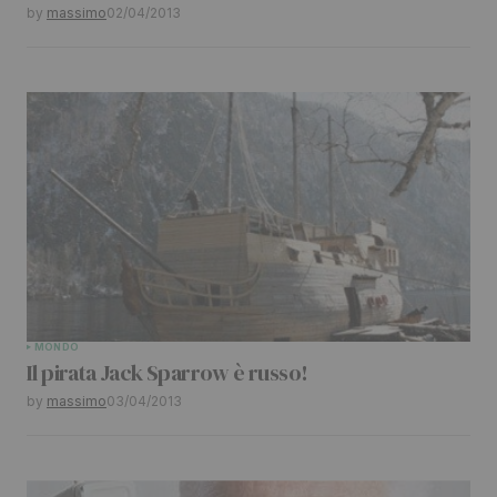
Your E-mail
*
by
massimo
02/04/2013
Submit Comment
MONDO
Il pirata Jack Sparrow è russo!
by
massimo
03/04/2013