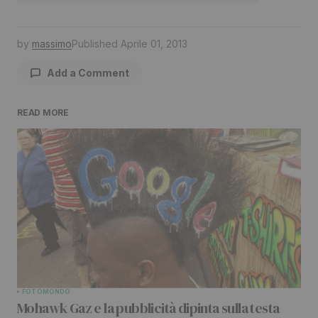
by
massimo
Published
Aprile 01, 2013
Add a Comment
READ MORE
Il tuo indirizzo email non sarà pubblicato.
I
campi obbligatori sono contrassegnati
*
Comment
*
Your Name
*
FOTO
MONDO
Mohawk Gaz e la pubblicità dipinta sulla testa