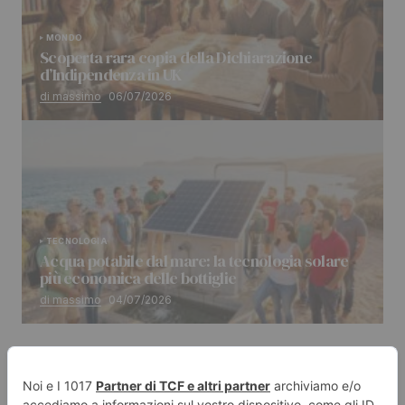
MONDO
Scoperta rara copia della Dichiarazione
d’Indipendenza in UK
di massimo
06/07/2026
TECNOLOGIA
Acqua potabile dal mare: la tecnologia solare
più economica delle bottiglie
di massimo
04/07/2026