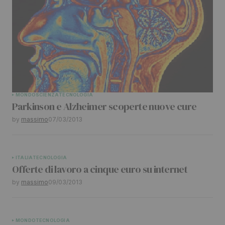
Your Name
*
Your E-mail
*
Submit Comment
MONDO
SCIENZA
TECNOLOGIA
Parkinson e Alzheimer scoperte nuove cure
by
massimo
07/03/2013
ITALIA
TECNOLOGIA
Offerte di lavoro a cinque euro su internet
by
massimo
09/03/2013
MONDO
TECNOLOGIA