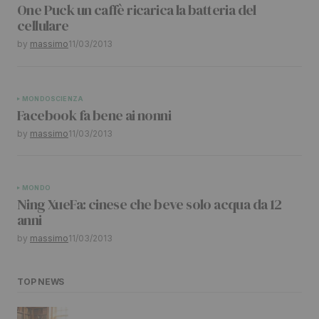
One Puck un caffè ricarica la batteria del
cellulare
by
massimo
11/03/2013
MONDO
SCIENZA
Facebook fa bene ai nonni
by
massimo
11/03/2013
MONDO
Ning XueFa: cinese che beve solo acqua da 12
anni
by
massimo
11/03/2013
TOP NEWS