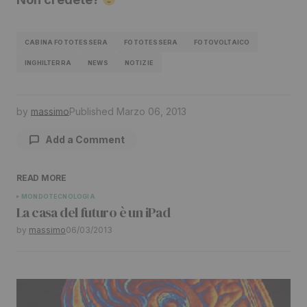
CABINA FOTOTESSERA
FOTOTESSERA
FOTOVOLTAICO
INGHILTERRA
NEWS
NOTIZIE
by
massimo
Published
Marzo 06, 2013
Add a Comment
READ MORE
Il tuo indirizzo email non sarà pubblicato.
I
MONDO
TECNOLOGIA
La casa del futuro è un iPad
campi obbligatori sono contrassegnati
*
by
massimo
06/03/2013
Comment
*