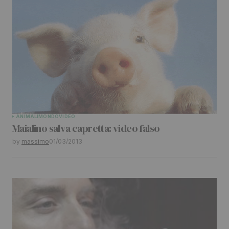
ANIMALI
MONDO
VIDEO
Maialino salva capretta: video falso
by
massimo
01/03/2013