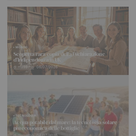
MONDO
Scoperta rara copia della Dichiarazione
d’Indipendenza in UK
di massimo
06/07/2026
TECNOLOGIA
Acqua potabile dal mare: la tecnologia solare
più economica delle bottiglie
di massimo
04/07/2026