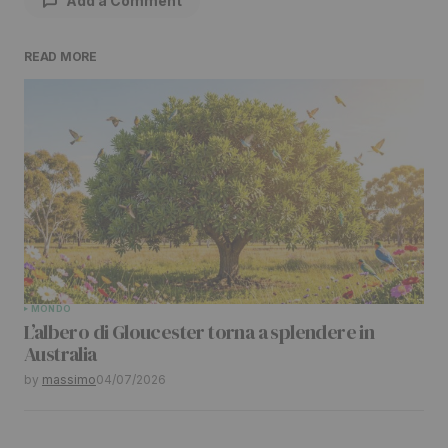
Add a Comment
READ MORE
Il tuo indirizzo email non sarà pubblicato.
I
campi obbligatori sono contrassegnati
*
Comment
*
Your Name
*
MONDO
L’albero di Gloucester torna a splendere in
Your E-mail
*
Australia
by
massimo
04/07/2026
Submit Comment