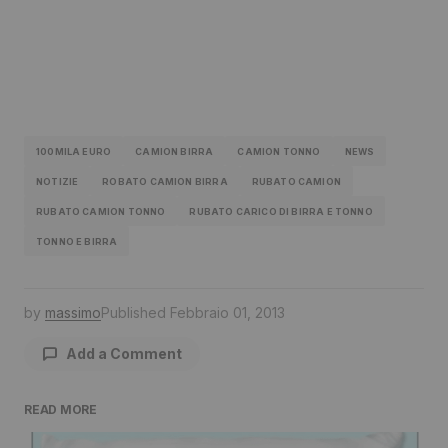
100MILA EURO
CAMION BIRRA
CAMION TONNO
NEWS
NOTIZIE
ROBATO CAMION BIRRA
RUBATO CAMION
RUBATO CAMION TONNO
RUBATO CARICO DI BIRRA E TONNO
TONNO E BIRRA
by
massimo
Published
Febbraio 01, 2013
Add a Comment
READ MORE
Il tuo indirizzo email non sarà pubblicato.
I