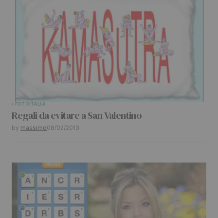
campi obbligatori sono contrassegnati
*
Comment
*
Your Name
*
FOTO
ITALIA
Regali da evitare a San Valentino
Your E-mail
*
by
massimo
08/02/2013
Submit Comment