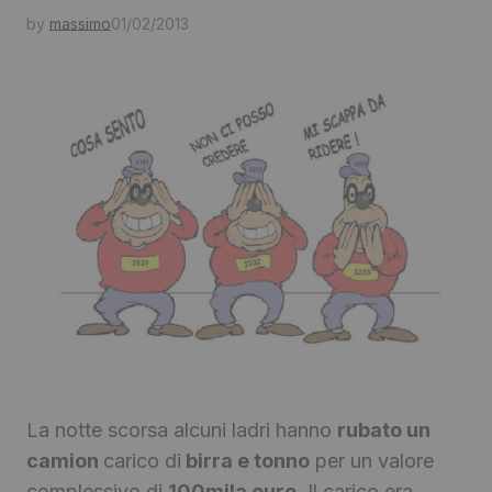
by
massimo
01/02/2013
La notte scorsa alcuni ladri hanno
rubato un
camion
carico di
birra e tonno
per un valore
complessivo di
100mila euro
. Il carico era