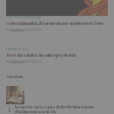
FOTO
ITALIA
TECNOLOGIA
#ciucciamatita, il tormentone su internet: Foto
by
massimo
28/02/2013
ANIMALI
ITALIA
Trovata cimice in sala operatoria
by
massimo
28/02/2013
TOP NEWS
Scoperta rara copia della Dichiarazione
d’Indipendenza in UK