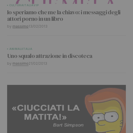
CULTURA
ITALIA
VIP
Io speriamo che me la chiavo: i messaggi degli
attori porno in un libro
by
massimo
13/02/2013
ANIMALI
ITALIA
Uno squalo attrazione in discoteca
by
massimo
21/02/2013