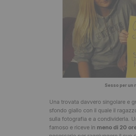
Sesso per un m
Una trovata davvero singolare e gr
sfondo giallo con il quale il ragazz
sulla fotografia e a condividerla. 
famoso e riceve in
meno di 20 or
necessario per raggiungere il suo o