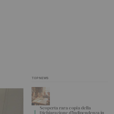
TOP NEWS
Scoperta rara copia della
Dichiarazione d’Indipendenza in