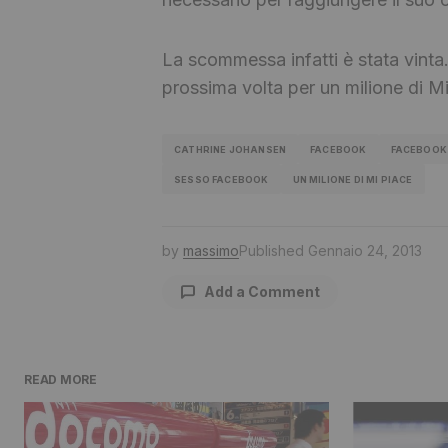
La scommessa infatti è stata vinta.
prossima volta per un milione di 
CATHRINE JOHANSEN
FACEBOOK
FACEBOOK
SESSO FACEBOOK
UN MILIONE DI MI PIACE
by
massimo
Published
Gennaio 24, 2013
Add a Comment
READ MORE
Il tuo indirizzo email non sarà pu
contrassegnati
*