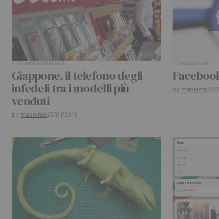
Comment
*
TECNOLOGIA
VIDEO
TECNOLOGIA
Your Name
*
Giappone, il telefono degli
Facebook
infedeli tra i modelli più
by
massimo
25/
venduti
Submit Comment
by
massimo
25/01/2013