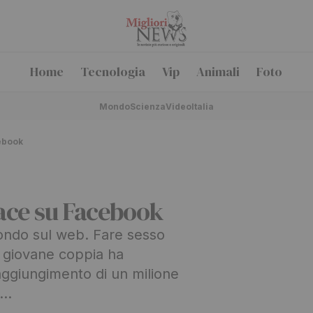
Home
Tecnologia
Vip
Animali
Foto
Mondo
Scienza
Video
Italia
cebook
iace su Facebook
 mondo sul web. Fare sesso
 giovane coppia ha
aggiungimento di un milione
k…