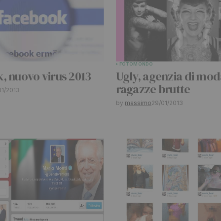
FOTO
MONDO
Your E-mail
*
, nuovo virus 2013
Ugly, agenzia di mod
ragazze brutte
01/2013
by
massimo
29/01/2013