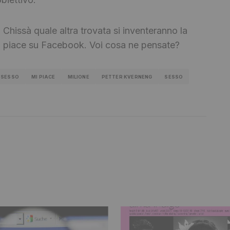
 Chissà quale altra trovata si inventeranno la
Mi piace su Facebook. Voi cosa ne pensate?
 SESSO
MI PIACE
MILIONE
PETTER KVERNENG
SESSO
bblicato.
I campi obbligatori sono