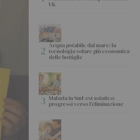
UK
Acqua potabile dal mare: la
tecnologia solare più economica
delle bottiglie
Malaria in Sud-est asiatico:
progressi verso l’eliminazione