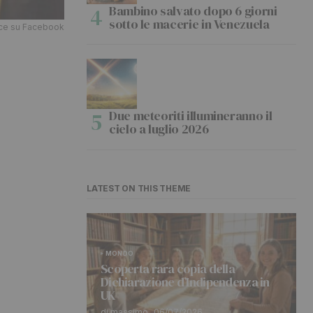
Bambino salvato dopo 6 giorni
sotto le macerie in Venezuela
ace su Facebook
Due meteoriti illumineranno il
cielo a luglio 2026
LATEST ON THIS THEME
MONDO
Scoperta rara copia della
Dichiarazione d’Indipendenza in
UK
di massimo
06/07/2026