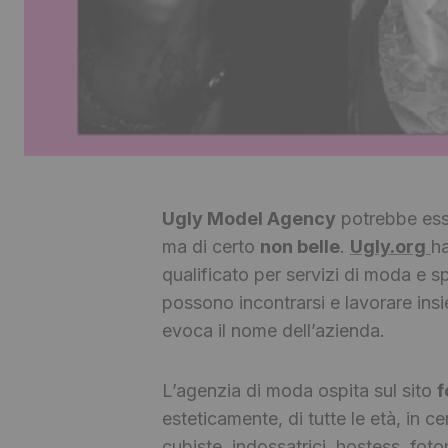
Ugly Model Agency
potrebbe esse
ma di certo
non belle
.
Ugly.org
ha
qualificato per servizi di moda e s
possono incontrarsi e lavorare in
evoca il nome dell’azienda.
L’agenzia di moda ospita sul sito
f
esteticamente, di tutte le età, in c
cubiste, indossatrici, hostess, foto