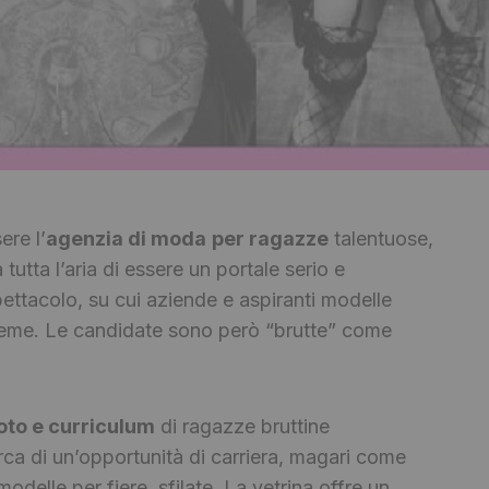
re l’
agenzia di moda
per ragazze
talentuose,
 tutta l’aria di essere un portale serio e
pettacolo, su cui aziende e aspiranti modelle
sieme. Le candidate sono però “brutte” come
oto e curriculum
di ragazze bruttine
erca di un’opportunità di carriera, magari come
modelle per fiere, sfilate. La vetrina offre un