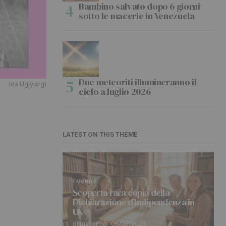
Bambino salvato dopo 6 giorni
sotto le macerie in Venezuela
Due meteoriti illumineranno il
(da Ugly.org)
cielo a luglio 2026
LATEST ON THIS THEME
MONDO
Scoperta rara copia della
Dichiarazione d’Indipendenza in
UK
di massimo
06/07/2026