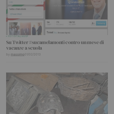
Your Name
*
FOTO
ITALIA
VIP
Su Twitter #sucamelamonti contro un mese di
Your E-mail
*
vacanze a scuola
by
massimo
01/02/2013
Submit Comment