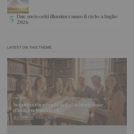
Due meteoriti illumineranno il cielo a luglio
2026
LATEST ON THIS THEME
MONDO
Scoperta rara copia della Dichiarazione
d’Indipendenza in UK
di massimo
06/07/2026