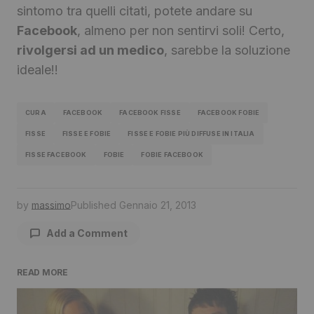
sintomo tra quelli citati, potete andare su
Facebook
, almeno per non sentirvi soli! Certo,
rivolgersi ad un medico
, sarebbe la soluzione
ideale!!
CURA
FACEBOOK
FACEBOOK FISSE
FACEBOOK FOBIE
FISSE
FISSE E FOBIE
FISSE E FOBIE PIÙ DIFFUSE IN ITALIA
FISSE FACEBOOK
FOBIE
FOBIE FACEBOOK
by
massimo
Published
Gennaio 21, 2013
Add a Comment
READ MORE
Il tuo indirizzo email non sarà pubblicato.
I
campi obbligatori sono contrassegnati
*