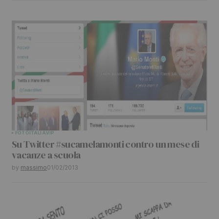
FOTO
ITALIA
VIP
Su Twitter #sucamelamonti contro un mese di
vacanze a scuola
by
massimo
01/02/2013