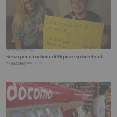
Comment
*
Your Name
*
FOTO
TECNOLOGIA
Sesso per un milione di Mi piace su Facebook
Your E-mail
*
by
massimo
24/01/2013
Submit Comment