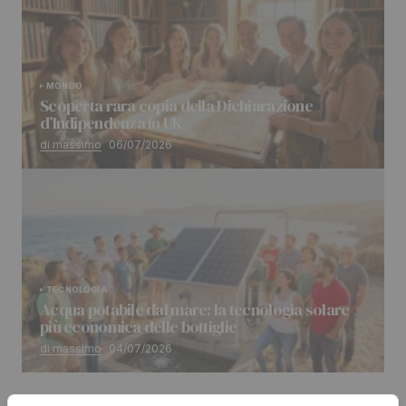
MONDO
Scoperta rara copia della Dichiarazione
d’Indipendenza in UK
di massimo
06/07/2026
TECNOLOGIA
Acqua potabile dal mare: la tecnologia solare
più economica delle bottiglie
di massimo
04/07/2026