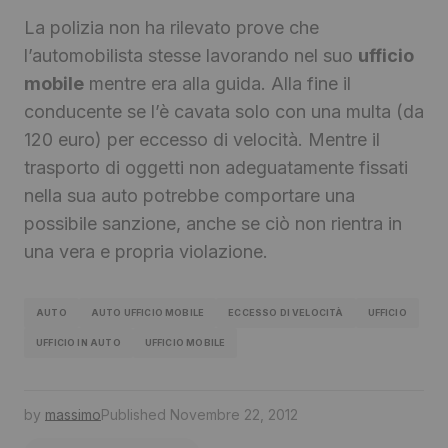
La polizia non ha rilevato prove che
l’automobilista stesse lavorando nel suo
ufficio
mobile
mentre era alla guida. Alla fine il
conducente se l’è cavata solo con una multa (da
120 euro) per eccesso di velocità. Mentre il
trasporto di oggetti non adeguatamente fissati
nella sua auto potrebbe comportare una
possibile sanzione, anche se ciò non rientra in
una vera e propria violazione.
AUTO
AUTO UFFICIO MOBILE
ECCESSO DI VELOCITÀ
UFFICIO
UFFICIO IN AUTO
UFFICIO MOBILE
by
massimo
Published
Novembre 22, 2012