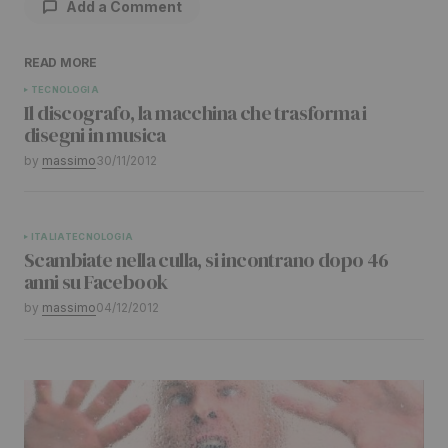
Add a Comment
READ MORE
Il tuo indirizzo email non sarà pubblicato.
I
TECNOLOGIA
Il discografo, la macchina che trasforma i
campi obbligatori sono contrassegnati
*
disegni in musica
by
massimo
30/11/2012
Comment
*
ITALIA
TECNOLOGIA
Scambiate nella culla, si incontrano dopo 46
anni su Facebook
Your Name
*
by
massimo
04/12/2012
Your E-mail
*
Submit Comment