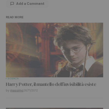
Add a Comment
READ MORE
Il tuo indirizzo email non sarà pubblicato.
I
campi obbligatori sono contrassegnati
*
Comment
*
Your Name
*
SCIENZA
Harry Potter, il mantello dell’invisibilità esiste
Your E-mail
*
by
massimo
26/11/2012
Submit Comment