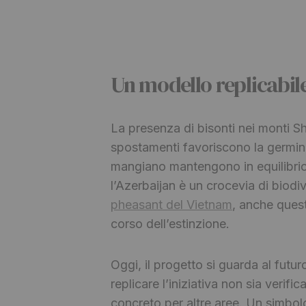
Un modello replicabile
La presenza di bisonti nei monti Sh
spostamenti favoriscono la germina
mangiano mantengono in equilibrio 
l’Azerbaijan è un crocevia di biod
pheasant del Vietnam
, anche quest
corso dell’estinzione.
Oggi, il progetto si guarda al futu
replicare l’iniziativa non sia verif
concreto per altre aree. Un simbol