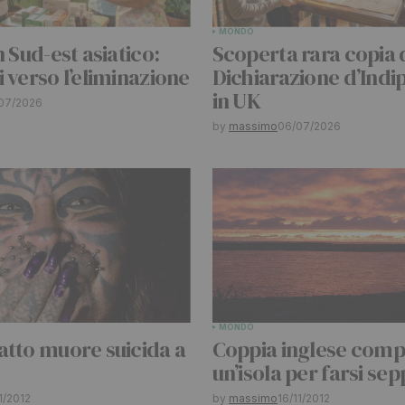
MONDO
Your E-mail
*
n Sud-est asiatico:
Scoperta rara copia 
 verso l’eliminazione
Dichiarazione d’Ind
in UK
07/2026
by
massimo
06/07/2026
MONDO
atto muore suicida a
Coppia inglese comp
un’isola per farsi sep
11/2012
by
massimo
16/11/2012