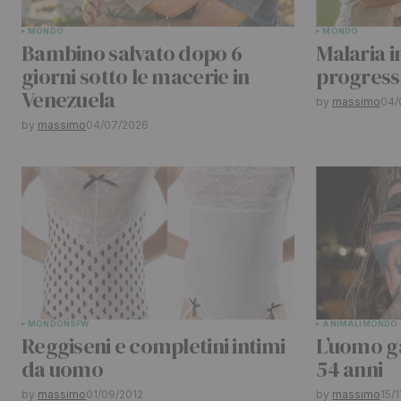
MONDO
MONDO
Your Name
*
Bambino salvato dopo 6
Malaria i
giorni sotto le macerie in
progressi
Venezuela
Submit Comment
by
massimo
04/
by
massimo
04/07/2026
MONDO
NSFW
ANIMALI
MONDO
Reggiseni e completini intimi
L’uomo g
da uomo
54 anni
by
massimo
01/09/2012
by
massimo
15/