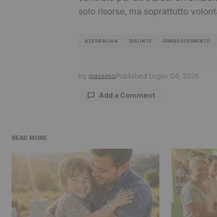
solo risorse, ma soprattutto volontà
AZERBAIJAN
BISONTE
RIMBOSCHIMENTO
by
massimo
Published
Luglio 04, 2026
Add a Comment
READ MORE
Il tuo indirizzo email non sarà pu
contrassegnati
*
Comment
*