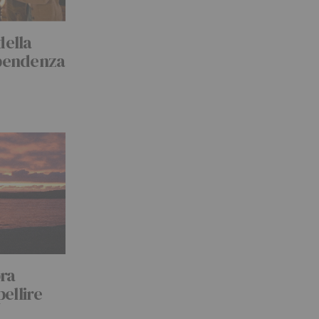
della
ipendenza
ra
pellire