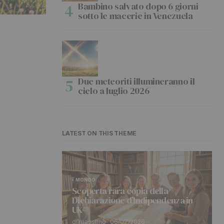
Bambino salvato dopo 6 giorni
sotto le macerie in Venezuela
Due meteoriti illumineranno il
cielo a luglio 2026
LATEST ON THIS THEME
MONDO
Scoperta rara copia della
Dichiarazione d’Indipendenza in
UK
di massimo
06/07/2026