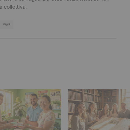
 collettiva.
WWF
bblicato.
I campi obbligatori sono