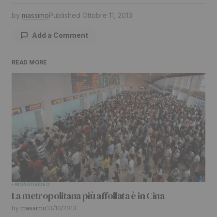
by
massimo
Published
Ottobre 11, 2013
Add a Comment
READ MORE
Il tuo indirizzo email non sarà pubblicato.
I
campi obbligatori sono contrassegnati
*
Comment
*
Your Name
*
MONDO
VIDEO
La metropolitana più affollata è in Cina
Your E-mail
*
by
massimo
13/10/2013