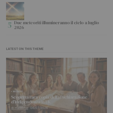
Due meteoriti illumineranno il cielo a luglio
2026
LATEST ON THIS THEME
MONDO
Scoperta rara copia della Dichiarazione
d’Indipendenza in UK
di massimo
06/07/2026