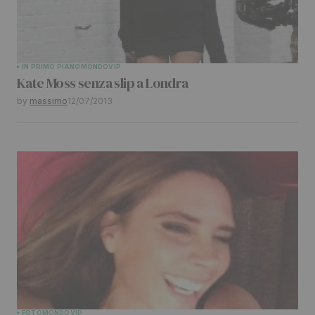
Your E-mail
*
Submit Comment
IN PRIMO PIANO
MONDO
VIP
Kate Moss senza slip a Londra
by
massimo
12/07/2013
FOTO
MONDO
VIP