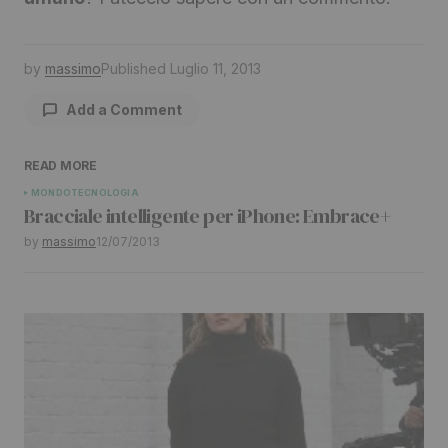
by
massimo
Published
Luglio 11, 2013
Add a Comment
READ MORE
Il tuo indirizzo email non sarà pubblicato.
I
MONDO
TECNOLOGIA
Bracciale intelligente per iPhone: Embrace+
campi obbligatori sono contrassegnati
*
by
massimo
12/07/2013
Comment
*
Your Name
*