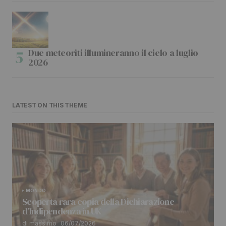
Due meteoriti illumineranno il cielo a luglio
2026
LATEST ON THIS THEME
MONDO
Scoperta rara copia della Dichiarazione
d’Indipendenza in UK
di massimo
06/07/2026