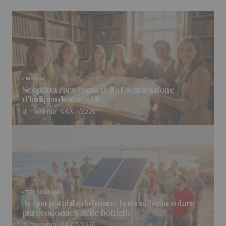
MONDO
Scoperta rara copia della Dichiarazione
d’Indipendenza in UK
di massimo
06/07/2026
TECNOLOGIA
Acqua potabile dal mare: la tecnologia solare
più economica delle bottiglie
di massimo
04/07/2026