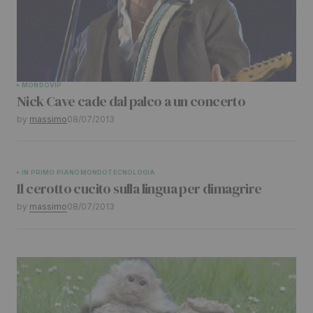
Your E-mail
*
Submit Comment
MONDO
VIP
Nick Cave cade dal palco a un concerto
by
massimo
08/07/2013
IN PRIMO PIANO
MONDO
TECNOLOGIA
Il cerotto cucito sulla lingua per dimagrire
by
massimo
08/07/2013