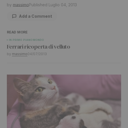
by
massimo
Published
Luglio 04, 2013
Add a Comment
READ MORE
Il tuo indirizzo email non sarà pubblicato.
I
IN PRIMO PIANO
MONDO
Ferrari ricoperta di velluto
campi obbligatori sono contrassegnati
*
by
massimo
04/07/2013
Comment
*
Your Name
*
Your E-mail
*