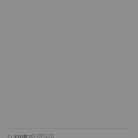
by
massimo
04/07/2013