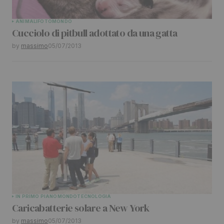
Submit Comment
ANIMALI
FOTO
MONDO
Cucciolo di pitbull adottato da una gatta
by
massimo
05/07/2013
IN PRIMO PIANO
MONDO
TECNOLOGIA
Caricabatterie solare a New York
by
massimo
05/07/2013