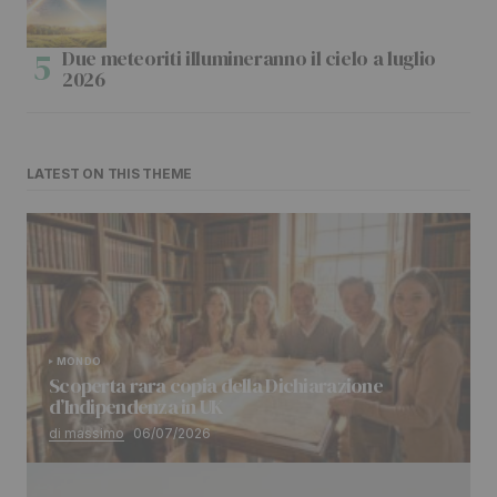
Due meteoriti illumineranno il cielo a luglio
2026
LATEST ON THIS THEME
MONDO
Scoperta rara copia della Dichiarazione
d’Indipendenza in UK
di massimo
06/07/2026