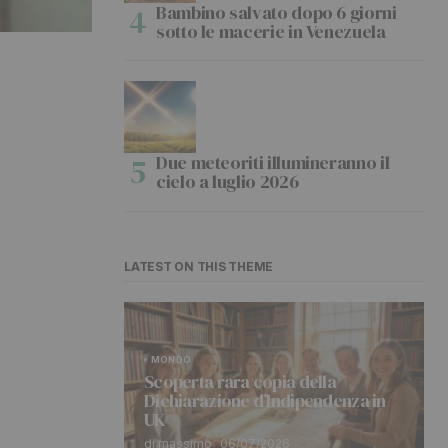
Bambino salvato dopo 6 giorni
sotto le macerie in Venezuela
Due meteoriti illumineranno il
cielo a luglio 2026
LATEST ON THIS THEME
MONDO
Scoperta rara copia della
Dichiarazione d’Indipendenza in
UK
di massimo
06/07/2026