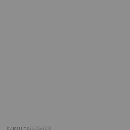
by
massimo
26/06/2013