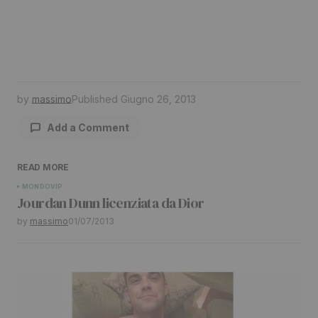
by
massimo
Published
Giugno 26, 2013
Add a Comment
READ MORE
Il tuo indirizzo email non sarà pubblicato.
I
MONDO
VIP
Jourdan Dunn licenziata da Dior
campi obbligatori sono contrassegnati
*
by
massimo
01/07/2013
Comment
*