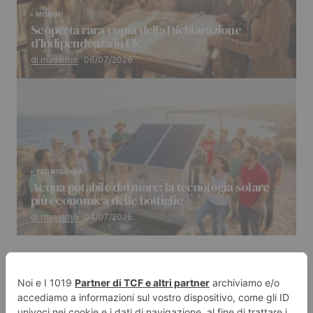
MONDO
Scoperta rara copia della Dichiarazione
d’Indipendenza in UK
di massimo
06/07/2026
TECNOLOGIA
Acqua potabile dal mare: la tecnologia solare
più economica delle bottiglie
di massimo
04/07/2026