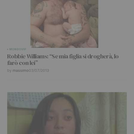
Your Name
*
Your E-mail
*
Submit Comment
MONDO
VIP
Robbie Williams: “Se mia figlia si drogherà, lo
farò con lei”
by
massimo
03/07/2013