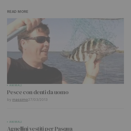
READ MORE
Il tuo indirizzo email non sarà pubblicato.
I
campi obbligatori sono contrassegnati
*
Comment
*
Your Name
*
ANIMALI
Pesce con denti da uomo
Your E-mail
*
by
massimo
27/03/2013
Submit Comment
ANIMALI
Agnellini vestiti per Pasqua