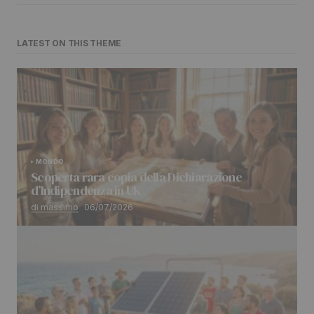
LATEST ON THIS THEME
MONDO
Scoperta rara copia della Dichiarazione
d’Indipendenza in UK
di massimo
06/07/2026