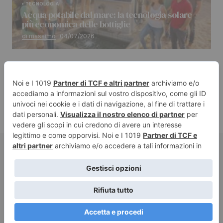
TECNOLOGIA
Acqua potabile dal mare: la tecnologia solare
più economica delle bottiglie
di massimo
04/07/2026
© 2024 Golden Communication srl. All Rights Reserved.
Italia
Mondo
Tecnologia
Animali
Cultura
Scienza