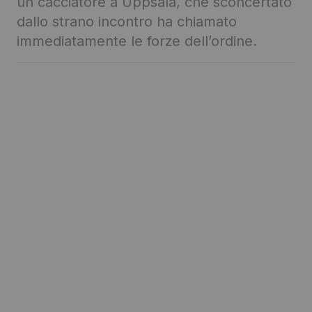
un cacciatore a Uppsala, che sconcertato
dallo strano incontro ha chiamato
immediatamente le forze dell’ordine.