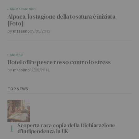
ANIMALI
MONDO
Alpaca, la stagione della tosatura è iniziata
[Foto]
by
massimo
05/05/2013
ANIMALI
Hotel offre pesce rosso contro lo stress
by
massimo
12/05/2013
TOP NEWS
Scoperta rara copia della Dichiarazione
d’Indipendenza in UK