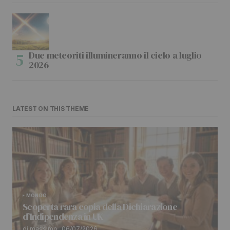
Due meteoriti illumineranno il cielo a luglio
2026
LATEST ON THIS THEME
MONDO
Scoperta rara copia della Dichiarazione
d’Indipendenza in UK
di massimo
06/07/2026