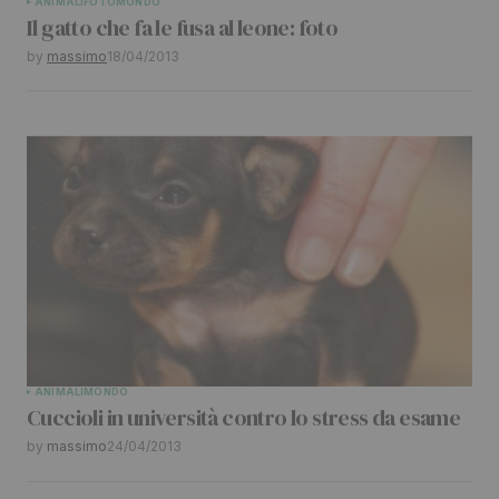
ANIMALI
FOTO
MONDO
Il gatto che fa le fusa al leone: foto
by
massimo
18/04/2013
ANIMALI
MONDO
Cuccioli in università contro lo stress da esame
by
massimo
24/04/2013