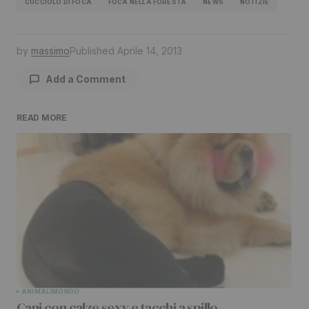
CUCCIOLO DI FOCA
FOCA NELLA FORESTA
NEWS
NOTIZIE
by
massimo
Published
Aprile 14, 2013
Add a Comment
READ MORE
Il tuo indirizzo email non sarà pubblicato.
I
campi obbligatori sono contrassegnati
*
Comment
*
Your Name
*
ANIMALI
MONDO
Cani con calze sexy e tacchi a spillo