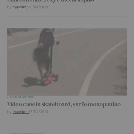
Your E-mail
*
by
massimo
16/04/2013
Submit Comment
ANIMALI
MONDO
Video cane in skateboard, surf e monopattino
by
massimo
18/04/2013