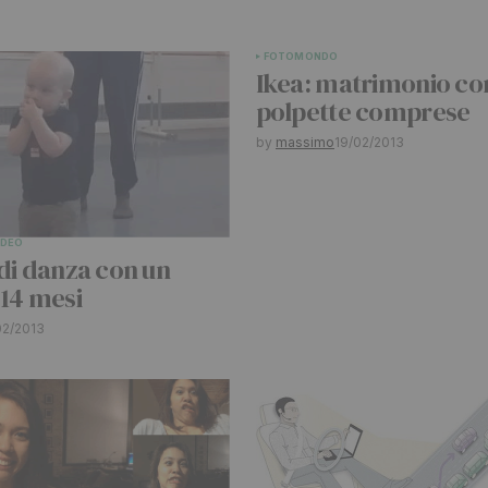
bblicato.
I campi obbligatori sono
FOTO
MONDO
Ikea: matrimonio co
polpette comprese
by
massimo
19/02/2013
IDEO
Your E-mail
*
di danza con un
 14 mesi
02/2013