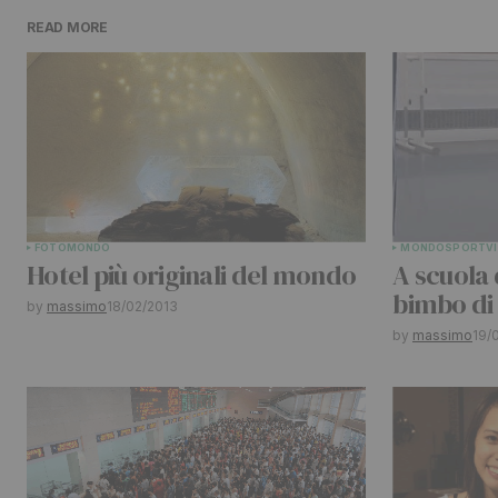
READ MORE
Il tuo indirizzo email non sarà pu
contrassegnati
*
Comment
*
FOTO
MONDO
MONDO
SPORT
V
Your Name
*
Hotel più originali del mondo
A scuola 
bimbo di
by
massimo
18/02/2013
Submit Comment
by
massimo
19/