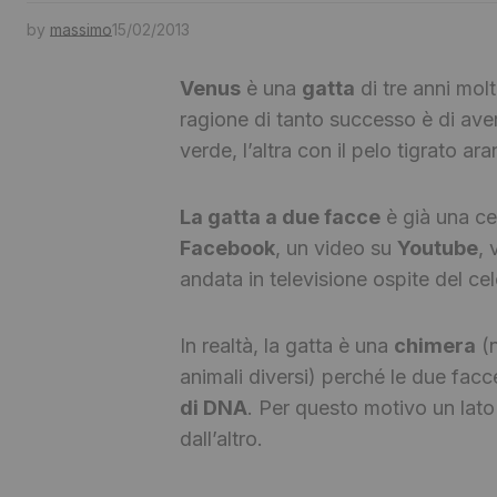
by
massimo
15/02/2013
Venus
è una
gatta
di tre anni mol
ragione di tanto successo è di av
verde, l’altra con il pelo tigrato a
La gatta a due facce
è già una cel
Facebook
, un video su
Youtube
, 
andata in televisione ospite del 
In realtà, la gatta è una
chimera
(n
animali diversi) perché le due facc
di DNA
. Per questo motivo un lat
dall’altro.