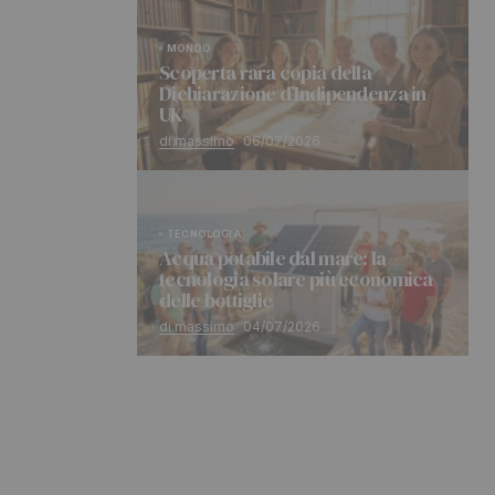
MONDO
Scoperta rara copia della
Dichiarazione d’Indipendenza in
UK
di massimo
06/07/2026
TECNOLOGIA
Acqua potabile dal mare: la
tecnologia solare più economica
delle bottiglie
di massimo
04/07/2026