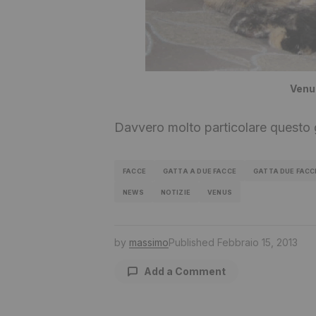
Venus
Davvero molto particolare questo 
FACCE
GATTA A DUE FACCE
GATTA DUE FACC
NEWS
NOTIZIE
VENUS
by
massimo
Published
Febbraio 15, 2013
Add a Comment