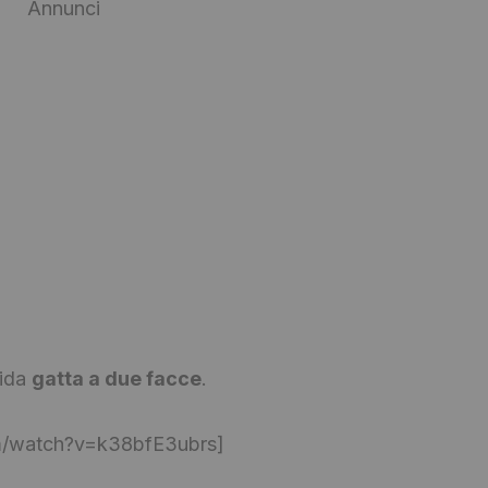
Annunci
dida
gatta a due facce
.
m/watch?v=k38bfE3ubrs]