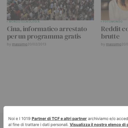
MONDO
TECNOLOGIA
FOTO
MONDO
Cina, informatico arrestato
Reddit c
per un programma gratis
brutte
by
massimo
20/02/2013
by
massimo
20/