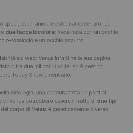
to speciale, un animale estremamente raro. La
ere
due facce bicolore
: metà nera con un occhio
rancio-rossiccio e un occhio azzurro.
ebrità sul web: Venus infatti ha la sua pagina
visto oltre due milioni di volte, ed è persino
celebre Today Show americano.
ella mitologia, una creatura fatta da parti di
e di Venus potrebbero essere il frutto di
due tipi
o del corpo di Venus è geneticamente diverso