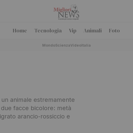
Home
Tecnologia
Vip
Animali
Foto
Mondo
Scienza
Video
Italia
e, un animale estremamente
e due facce bicolore: metà
tigrato arancio-rossiccio e