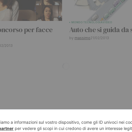
MONDO
TECNOLOGIA
VIDEO
oncorso per facce
Auto che si guida da 
by
massimo
21/02/2013
02/2013