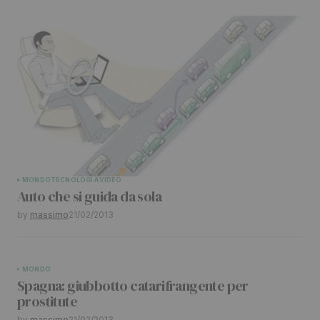
MONDO
TECNOLOGIA
VIDEO
Auto che si guida da sola
by
massimo
21/02/2013
MONDO
Spagna: giubbotto catarifrangente per
prostitute
by
massimo
21/02/2013