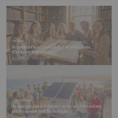
MONDO
Scoperta rara copia della Dichiarazione
d’Indipendenza in UK
di massimo
06/07/2026
TECNOLOGIA
Acqua potabile dal mare: la tecnologia solare
più economica delle bottiglie
di massimo
04/07/2026