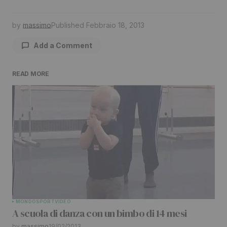
by
massimo
Published
Febbraio 18, 2013
Add a Comment
READ MORE
Il tuo indirizzo email non sarà pubblicato.
I
campi obbligatori sono contrassegnati
*
Comment
*
Your Name
*
MONDO
SPORT
VIDEO
A scuola di danza con un bimbo di 14 mesi
Your E-mail
*
by
massimo
19/02/2013